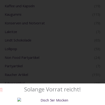
Kaffee und Kapseln
(19)
Kaugummi
(115)
Konserven und Notvorrat
(79)
Lakritze
(7)
Lindt Schokolade
(65)
Lollipop
(53)
Non Food Partyartikel
(24)
Partyartikel
(7)
Raucher Artikel
(151)
Scherzartikel
(23)
Solange Vorrat reicht!
Schokolade
(432)
Snacks
(380)