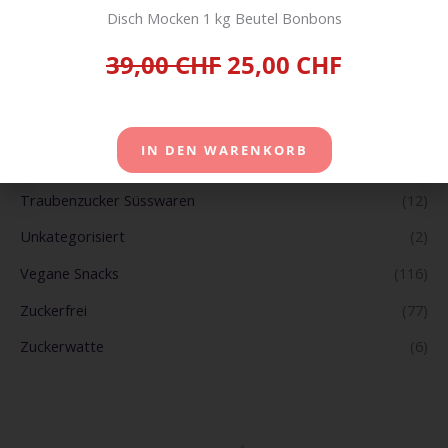
Süsse Geschenkideen
(42)
Disch Mocken 1 kg Beutel Bonbons
Süsses Divers
(122)
39,00 CHF
25,00 CHF
Tabak Tobacco Zigarren und E-Zigaretten
(19)
Tiernahrung Pet Food
(33)
IN DEN WARENKORB
Toblerone
(18)
Traubenzucker Süsswaren
(12)
Unkategorisiert
(2)
Vegane Snacks
(116)
Zuckerfrei
(77)
Zuckerwatte
(6)