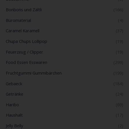
Bonbons und Zältli
(166)
Büromaterial
(4)
Caramel Karamell
(37)
Chupa Chups Lollipop
(19)
Feuerzeug / Clipper
(19)
Food Essen Esswaren
(299)
Fruchtgummi Gummibärchen
(199)
Gebaeck
(184)
Getränke
(24)
Haribo
(69)
Haushalt
(17)
Jelly Belly
(2)