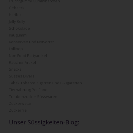
Fruchtgummi Gummibärchen
Gebaeck
Haribo
Jelly Belly
Schokolade
Kaugummi
Konserven und Notvorrat
Lollipop
Non Food Partyartikel
Raucher Artikel
Snacks
Süsses Divers
Tabak Tobacco Zigarren und E-Zigaretten
Tiernahrung Pet Food
Traubenzucker Süsswaren
Zuckerwatte
Zuckerfrei
Unser Süssigkeiten-Blog: