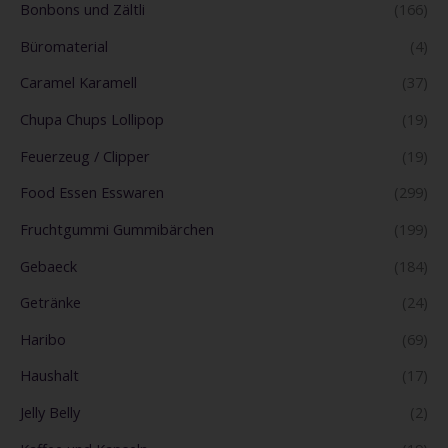
Bonbons und Zältli
(166)
Büromaterial
(4)
Caramel Karamell
(37)
Chupa Chups Lollipop
(19)
Feuerzeug / Clipper
(19)
Food Essen Esswaren
(299)
Fruchtgummi Gummibärchen
(199)
Gebaeck
(184)
Getränke
(24)
Haribo
(69)
Haushalt
(17)
Jelly Belly
(2)