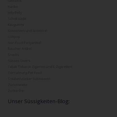
Gebaeck
Haribo
Jelly Belly
Schokolade
Kaugummi
Konserven und Notvorrat
Lollipop
Non Food Partyartikel
Raucher Artikel
Snacks
Süsses Divers
Tabak Tobacco Zigarren und E-Zigaretten
Tiernahrung Pet Food
Traubenzucker Süsswaren
Zuckerwatte
Zuckerfrei
Unser Süssigkeiten-Blog: