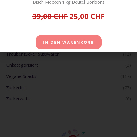
Disch Mocken 1 kg Beutel Bonbons
Süsses Divers
(122)
39,00 CHF
25,00 CHF
Tabak Tobacco Zigarren und E-Zigaretten
(19)
Tiernahrung Pet Food
(33)
Toblerone
(18)
IN DEN WARENKORB
Traubenzucker Süsswaren
(12)
Unkategorisiert
(2)
Vegane Snacks
(117)
Zuckerfrei
(77)
Zuckerwatte
(6)