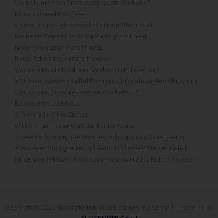
Wo bekomme ich einzeln verpackte Bonbons?
Munz Caramel Bouchée
Chupa Chups – genussvolle Lollipop-Abenteuer
Die beste Toblerone Schokolade gibt es hier!
Kikou You getrocknete Früchte
Ricola Schweizer Kräuterbonbon
Warum sind die Disch 5er Mocken nicht lieferbar?
5 Gründe, warum Zweifel Pommes Chips die besten Chips sind
Warum sind Brownies weltweit so beliebt?
Bonbons im Überblick
Schokolade ohne Zucker
Willkommen in der Welt der Kaubonbons
Süsse Verlockung: Die Welt der Lollipops und Süssigkeiten
Abenteuer Süssigkeiten Schweiz: Entdecken Sie die Vielfalt
Kaugummi-Erlebnis: Entdecken Sie den Hubba Bubba Genuss!
Copyright © 2026 Suessigkeiten-Kaufen Onlineshop Schweiz | Powered by
SHOPTIMIZER GmbH