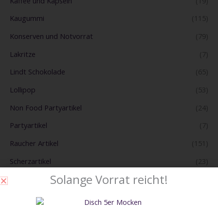
Kaffee und Kapseln
(19)
Kaugummi
(115)
Konserven und Notvorrat
(79)
Lakritze
(7)
Lindt Schokolade
(65)
Lollipop
(53)
Non Food Partyartikel
(24)
Partyartikel
(7)
Raucher Artikel
(151)
Scherzartikel
(23)
Solange Vorrat reicht!
Schokolade
(432)
Snacks
(381)
Süsse Geschenkideen
(42)