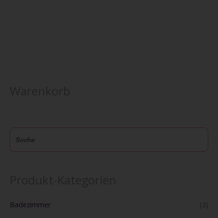
Warenkorb
S
u
c
h
Produkt-Kategorien
e
Badezimmer
(2)