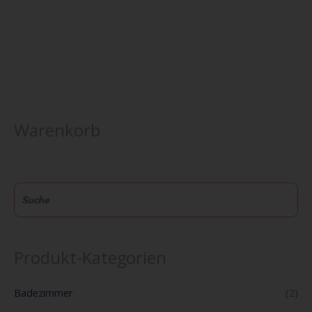
Warenkorb
S
u
c
h
Produkt-Kategorien
e
Badezimmer
(2)