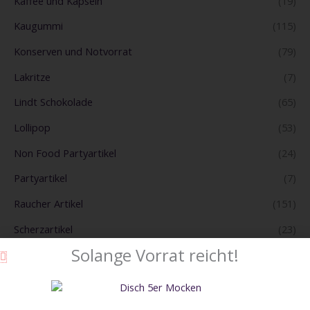
Kaffee und Kapseln
(19)
Kaugummi
(115)
Konserven und Notvorrat
(79)
Lakritze
(7)
Lindt Schokolade
(65)
Lollipop
(53)
Non Food Partyartikel
(24)
Partyartikel
(7)
Raucher Artikel
(151)
Scherzartikel
(23)
Solange Vorrat reicht!
Schokolade
(432)
Snacks
(381)
Süsse Geschenkideen
(42)