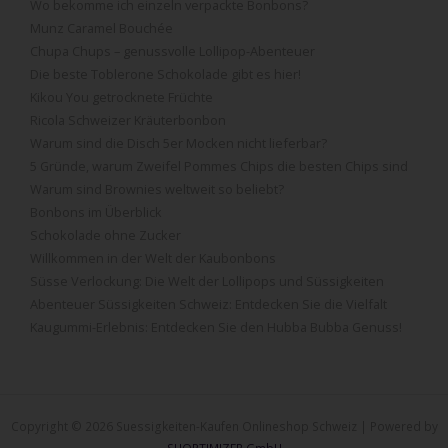
Wo bekomme ich einzeln verpackte Bonbons?
Munz Caramel Bouchée
Chupa Chups – genussvolle Lollipop-Abenteuer
Die beste Toblerone Schokolade gibt es hier!
Kikou You getrocknete Früchte
Ricola Schweizer Kräuterbonbon
Warum sind die Disch 5er Mocken nicht lieferbar?
5 Gründe, warum Zweifel Pommes Chips die besten Chips sind
Warum sind Brownies weltweit so beliebt?
Bonbons im Überblick
Schokolade ohne Zucker
Willkommen in der Welt der Kaubonbons
Süsse Verlockung: Die Welt der Lollipops und Süssigkeiten
Abenteuer Süssigkeiten Schweiz: Entdecken Sie die Vielfalt
Kaugummi-Erlebnis: Entdecken Sie den Hubba Bubba Genuss!
Copyright © 2026 Suessigkeiten-Kaufen Onlineshop Schweiz | Powered by
SHOPTIMIZER GmbH