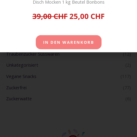
Disch Mocken 1 kg Beutel Bonbons
Süsses Divers
(122)
39,00 CHF
25,00 CHF
Tabak Tobacco Zigarren und E-Zigaretten
(19)
Tiernahrung Pet Food
(33)
Toblerone
(18)
IN DEN WARENKORB
Traubenzucker Süsswaren
(12)
Unkategorisiert
(2)
Vegane Snacks
(117)
Zuckerfrei
(77)
Zuckerwatte
(6)