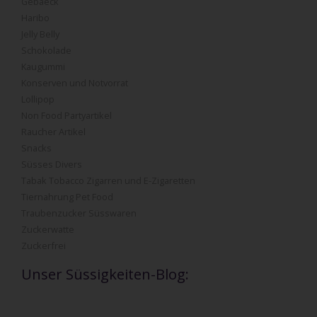
Gebaeck
Haribo
Jelly Belly
Schokolade
Kaugummi
Konserven und Notvorrat
Lollipop
Non Food Partyartikel
Raucher Artikel
Snacks
Süsses Divers
Tabak Tobacco Zigarren und E-Zigaretten
Tiernahrung Pet Food
Traubenzucker Süsswaren
Zuckerwatte
Zuckerfrei
Unser Süssigkeiten-Blog: