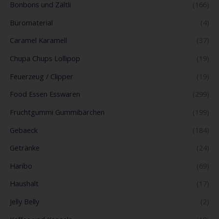
Bonbons und Zältli
(166)
Büromaterial
(4)
Caramel Karamell
(37)
Chupa Chups Lollipop
(19)
Feuerzeug / Clipper
(19)
Food Essen Esswaren
(299)
Fruchtgummi Gummibärchen
(199)
Gebaeck
(184)
Getränke
(24)
Haribo
(69)
Haushalt
(17)
Jelly Belly
(2)