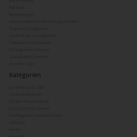
Konto-Details
Adresse
Bestellungen
Lebensmittel auf Rechnung bestellen
Vegane Süssigkeiten
Zuckerfreie Süssigkeiten
Toblerone Schokolade
Süssigkeiten Schweiz
Süssigkeiten Lexikon
Kunden-Login
Kategorien
Bonbons und Zältli
Caramel Karamell
Chupa Chups Lollipop
Food Essen Esswaren
Fruchtgummi Gummibärchen
Gebaeck
Haribo
Jelly Belly