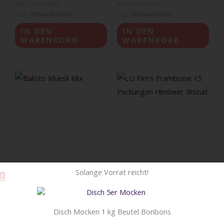
inkl. 2,6 % MwSt.
inkl. 2,6 % MwSt.
zzgl.
Versandkosten
zzgl.
Versandkosten
IN DEN
IN DEN
WARENKORB
WARENKORB
Solange Vorrat reicht!
Balisto Muesli Mix 20 Riegel
LU Pim’s Framboise 15
Disch Mocken 1 kg Beutel Bonbons
Packungen Himbeer Biscuit
34,00
CHF