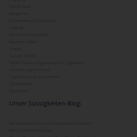
Schokolade
Kaugummi
Konserven und Notvorrat
Lollipop
Non Food Partyartikel
Raucher Artikel
Snacks
Süsses Divers
Tabak Tobacco Zigarren und E-Zigaretten
Tiernahrung Pet Food
Traubenzucker Süsswaren
Zuckerwatte
Zuckerfrei
Unser Süssigkeiten-Blog:
Wo bekomme ich einzeln verpackte Bonbons?
Munz Caramel Bouchée