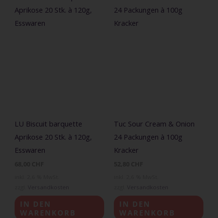
LU Biscuit barquette
Tuc Sour Cream & Onion
Aprikose 20 Stk. à 120g,
24 Packungen à 100g
Esswaren
Kracker
68,00
CHF
52,80
CHF
inkl. 2,6 % MwSt.
inkl. 2,6 % MwSt.
zzgl.
Versandkosten
zzgl.
Versandkosten
IN DEN
IN DEN
WARENKORB
WARENKORB