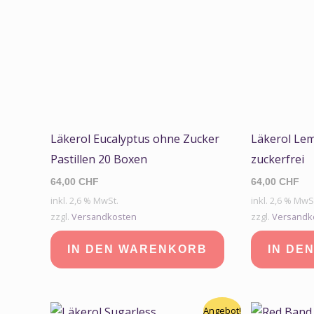
Läkerol Eucalyptus ohne Zucker
Läkerol Le
Pastillen 20 Boxen
zuckerfrei
64,00
CHF
64,00
CHF
inkl. 2,6 % MwSt.
inkl. 2,6 % MwS
zzgl.
Versandkosten
zzgl.
Versandk
IN DEN WARENKORB
IN DE
Ursprünglicher
Aktueller
Angebot!