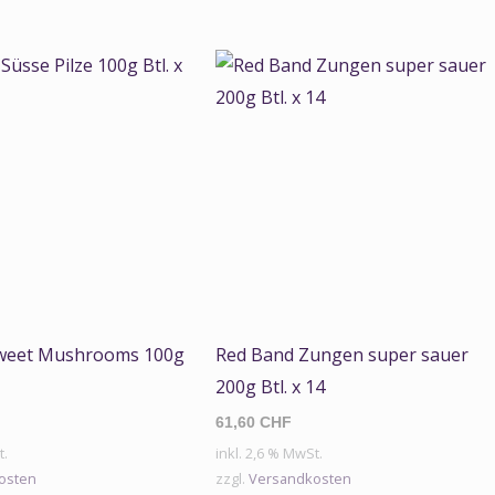
weet Mushrooms 100g
Red Band Zungen super sauer
200g Btl. x 14
61,60
CHF
t.
inkl. 2,6 % MwSt.
osten
zzgl.
Versandkosten