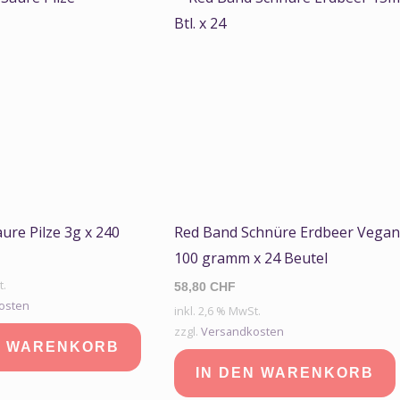
ure Pilze 3g x 240
Red Band Schnüre Erdbeer Vega
100 gramm x 24 Beutel
t.
58,80
CHF
osten
inkl. 2,6 % MwSt.
zzgl.
Versandkosten
N WARENKORB
IN DEN WARENKORB