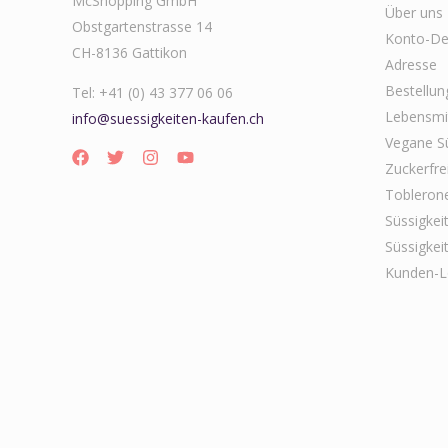
McShopping GmbH
Über uns
Obstgartenstrasse 14
Konto-Det
CH-8136 Gattikon
Adresse
Bestellun
Tel: +41 (0) 43 377 06 06
Lebensmit
info@suessigkeiten-kaufen.ch
Vegane Sü
Zuckerfre
Tobleron
Süssigkei
Süssigkei
Kunden-L