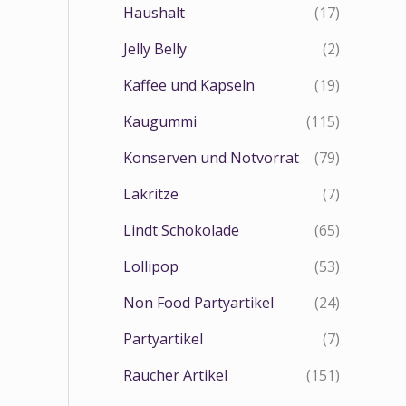
Haushalt
(17)
Jelly Belly
(2)
Kaffee und Kapseln
(19)
Kaugummi
(115)
Konserven und Notvorrat
(79)
Lakritze
(7)
Lindt Schokolade
(65)
n
Lollipop
(53)
Non Food Partyartikel
(24)
Partyartikel
(7)
Raucher Artikel
(151)