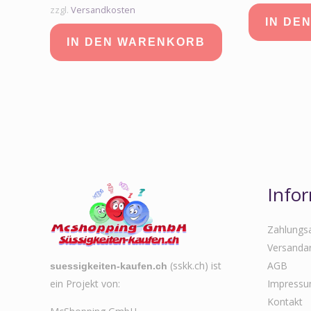
zzgl.
Versandkosten
IN DE
IN DEN WARENKORB
Info
Zahlungs
Versanda
(sskk.ch) ist
AGB
suessigkeiten-kaufen.ch
ein Projekt von:
Impress
Kontakt