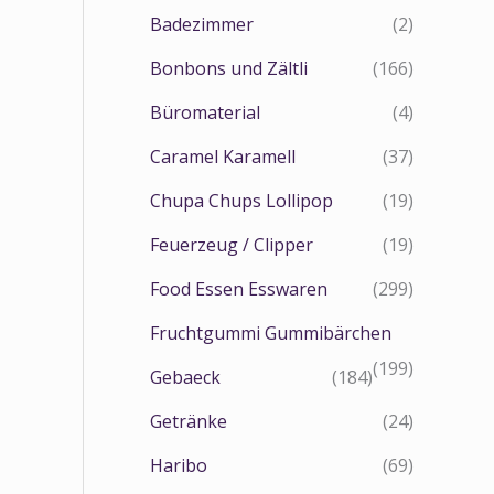
e
Badezimmer
(2)
Bonbons und Zältli
(166)
Büromaterial
(4)
Caramel Karamell
(37)
Chupa Chups Lollipop
(19)
Feuerzeug / Clipper
(19)
Food Essen Esswaren
(299)
Fruchtgummi Gummibärchen
(199)
Gebaeck
(184)
Getränke
(24)
Haribo
(69)