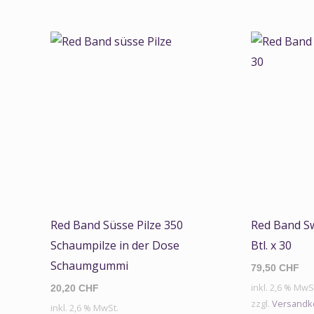
Red Band Süsse Pilze 350
Red Band S
Schaumpilze in der Dose
Btl. x 30
Schaumgummi
79,50
CHF
inkl. 2,6 % MwS
20,20
CHF
zzgl.
Versandk
inkl. 2,6 % MwSt.