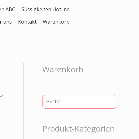
en ABC
Süssigkeiten Hotline
r uns
Kontakt
Warenkorb
Warenkorb
S
u
c
Produkt-Kategorien
h