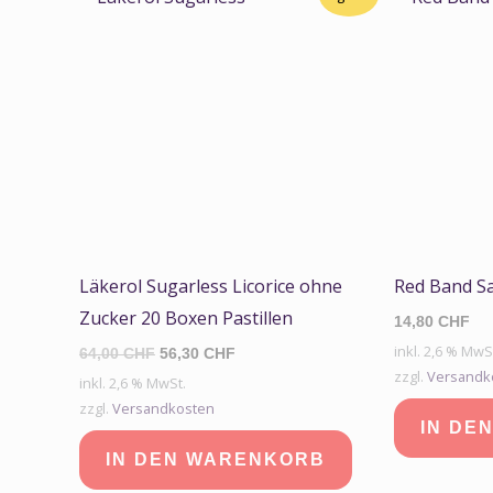
Preis
Preis
war:
ist:
64,00 CHF
56,30 CHF.
Läkerol Sugarless Licorice ohne
Red Band Sa
Zucker 20 Boxen Pastillen
14,80
CHF
inkl. 2,6 % MwS
64,00
CHF
56,30
CHF
zzgl.
Versandk
inkl. 2,6 % MwSt.
zzgl.
Versandkosten
IN DE
IN DEN WARENKORB