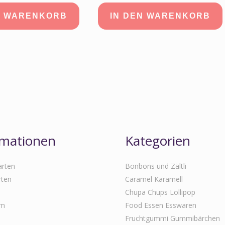
N WARENKORB
IN DEN WARENKORB
rmationen
Kategorien
arten
Bonbons und Zältli
rten
Caramel Karamell
Chupa Chups Lollipop
um
Food Essen Esswaren
Fruchtgummi Gummibärchen