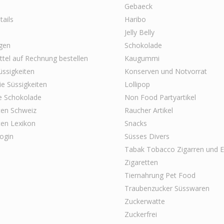
Gebaeck
ails
Haribo
Jelly Belly
gen
Schokolade
tel auf Rechnung bestellen
Kaugummi
ssigkeiten
Konserven und Notvorrat
ie Süssigkeiten
Lollipop
e Schokolade
Non Food Partyartikel
ten Schweiz
Raucher Artikel
ten Lexikon
Snacks
ogin
Süsses Divers
Tabak Tobacco Zigarren und E
Zigaretten
Tiernahrung Pet Food
Traubenzucker Süsswaren
Zuckerwatte
Zuckerfrei